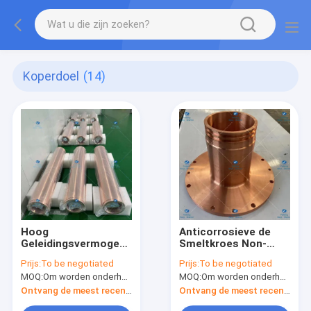
Koperdoel
(14)
Hoog
Anticorrosieve de
Geleidingsvermogen
Smeltkroes Non-
van het het
ferro Metaal van het
Prijs:
To be negotiated
Prijs:
To be negotiated
Doel155od*125id*888
T2koper Vacuüm
MOQ:
Om worden onderhandeld
MOQ:
Om worden onderhandeld
Koper van het 99,97
Verpakking
Percentenkoper de
Ontvang de meest recente Prijs
Ontvang de meest recente Prijs
Buisvacuümverpakking