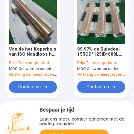
Van de het Koperbuis
99.97% de Buisdoel
van ISO Naadloos het
155OD*125ID*888L
Doel Goed
van het zuurstof Vrij
Prijs:
To be negotiated
Prijs:
To be negotiated
Warmtegeleidingsvermogen
Koper
MOQ:
Om worden onderhandeld
MOQ:
Om worden onderhandeld
Ontvang de meest recente Prijs
Ontvang de meest recente Prijs
Contact nu
Contact nu
Bespaar je tijd
Laat ons met u contact opnemen met de
beste producten.