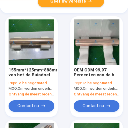
Geef uw vereiste
155mm*125mm*888mm
OEM ODM 99,97
van het de Buisdoel
Percenten van de het
van Cu 99,97% Goede
Doelhoge druk van de
Prijs:
To be negotiated
Prijs:
To be negotiated
de
Koperbuis de
MOQ:
Om worden onderhandeld
MOQ:
Om worden onderhandeld
Plasticiteitsrekbaarheid
Weerstands
Ontvang de meest recente Prijs
Ontvang de meest recente Prijs
Contact nu
Contact nu