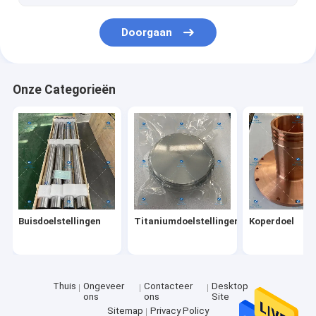
Het Broodje van de titaniumfolie
Doorgaan
Onze Categorieën
Buisdoelstellingen
Titaniumdoelstellingen
Koperdoel
Thuis
Ongeveer
Contacteer
Desktop
ons
ons
Site
Sitemap
Privacy Policy