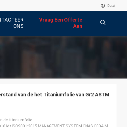
Dutch
NTACTEER
Vraag Een Offerte
ONS
Aan
描
述
rstand van de het Titaniumfolie van Gr2 ASTM
n de titaniumfolie
016 idt ISO9001:2015 MANAGEMENT SYSTEM CNAS C034-M