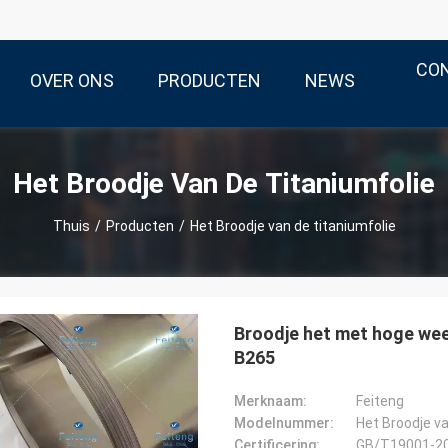
CO
OVER ONS
PRODUCTEN
NEWS
Het Broodje Van De Titaniumfolie
Thuis
/
Producten
/
Het Broodje van de titaniumfolie
Broodje het met hoge wee
B265
Merknaam:
Feiteng
Modelnummer:
Het Broodje va
Certificering:
GB/T19001-2