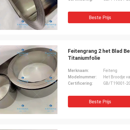
Beste Prijs
Feitengrang 2 het Blad B
Titaniumfolie
Merknaam:
Feiteng
Modelnummer:
Het Broodje va
Certificering:
GB/T19001-2
Beste Prijs