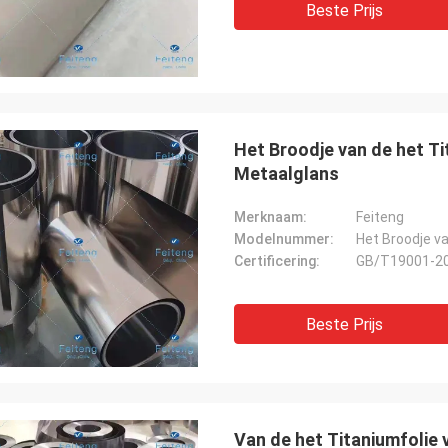
Beste Prijs
Het Broodje van de het T
Metaalglans
Merknaam:
Feiteng
Modelnummer:
Het Broodje va
Certificering:
GB/T19001-2
Beste Prijs
Van de het Titaniumfolie 