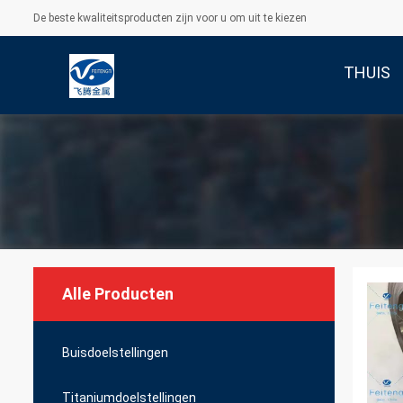
De beste kwaliteitsproducten zijn voor u om uit te kiezen
THUIS
Alle Producten
Buisdoelstellingen
Titaniumdoelstellingen