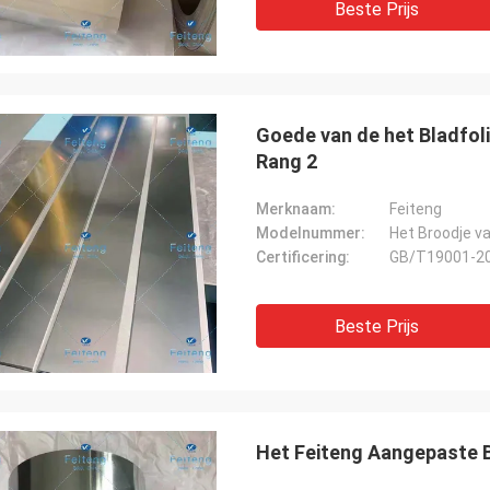
Beste Prijs
Goede van de het Bladfol
Rang 2
Merknaam:
Feiteng
Modelnummer:
Het Broodje va
Certificering:
GB/T19001-2
Beste Prijs
Het Feiteng Aangepaste B