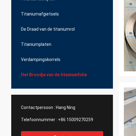
Titaniumafgietsels
De Draad van de titaniumrol
Titaniumplaten
Verdampingskorrels
Het Broodje van de titaniumfolie
Contactpersoon :
Hang Ning
Telefoonnummer :
+86 15009270259