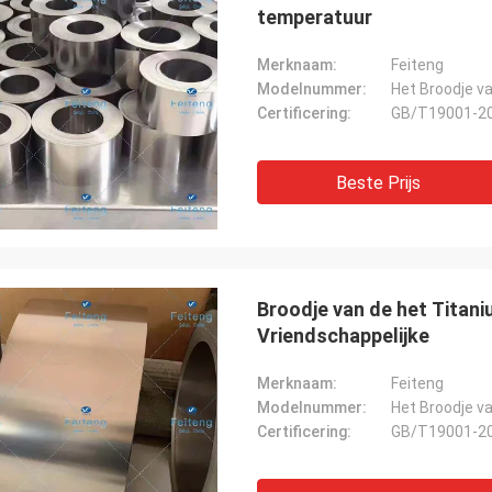
temperatuur
Merknaam:
Feiteng
Modelnummer:
Het Broodje va
Certificering:
GB/T19001-2
Beste Prijs
Broodje van de het Titan
Vriendschappelijke
Merknaam:
Feiteng
Modelnummer:
Het Broodje va
Certificering:
GB/T19001-2