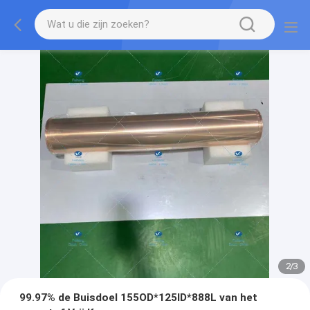
2
/
3
99.97% de Buisdoel 155OD*125ID*888L van het