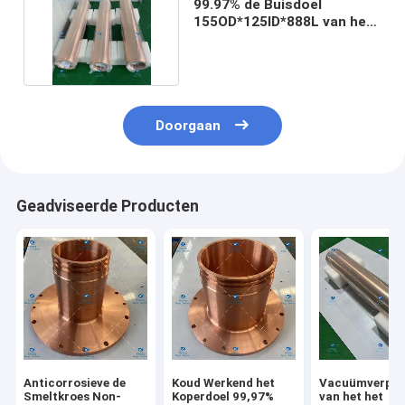
99.97% de Buisdoel
155OD*125ID*888L van het
zuurstof Vrij Koper
Doorgaan
Geadviseerde Producten
Anticorrosieve de
Koud Werkend het
Vacuümverpak
Smeltkroes Non-
Koperdoel 99,97%
van het het