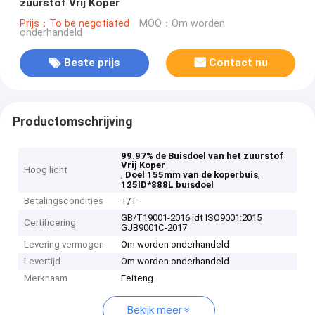
zuurstof Vrij Koper
Prijs：To be negotiated
MOQ：Om worden
onderhandeld
Beste prijs
Contact nu
Productomschrijving
99.97% de Buisdoel van het zuurstof
Vrij Koper
Hoog licht
,
,
Doel 155mm van de koperbuis
125ID*888L buisdoel
Betalingscondities
T/T
GB/T19001-2016 idt ISO9001:2015
Certificering
GJB9001C-2017
Levering vermogen
Om worden onderhandeld
Levertijd
Om worden onderhandeld
Merknaam
Feiteng
Bekijk meer