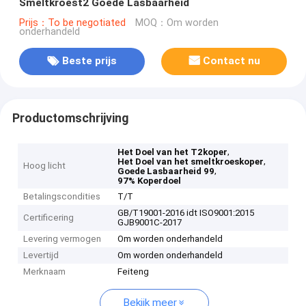
Smeltkroest2 Goede Lasbaarheid
Prijs：To be negotiated
MOQ：Om worden
onderhandeld
Beste prijs
Contact nu
Productomschrijving
,
Het Doel van het T2koper
,
Het Doel van het smeltkroeskoper
Hoog licht
,
Goede Lasbaarheid 99
97% Koperdoel
Betalingscondities
T/T
GB/T19001-2016 idt ISO9001:2015
Certificering
GJB9001C-2017
Levering vermogen
Om worden onderhandeld
Levertijd
Om worden onderhandeld
Merknaam
Feiteng
Bekijk meer