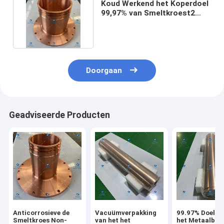
Koud Werkend het Koperdoel
99,97% van Smeltkroest2
Goede Lasbaarheid
Doorgaan
Geadviseerde Producten
Anticorrosieve de
Vacuümverpakking
99.97% Doel va
Smeltkroes Non-
van het het
het Metaalbui