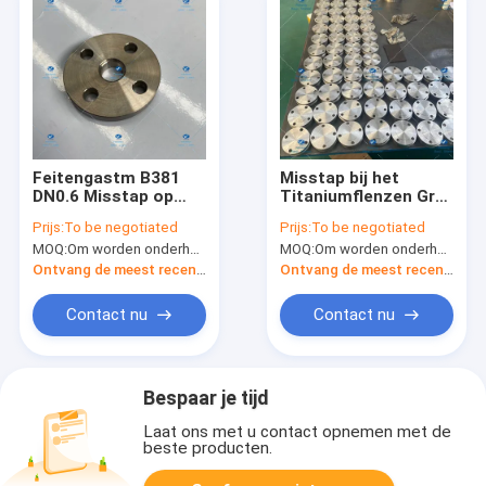
Feitengastm B381
Misstap bij het
DN0.6 Misstap op
Titaniumflenzen Gr2
Titaniumflenzen
ASTM B381 van de
Prijs:
To be negotiated
Prijs:
To be negotiated
Lassenhals het
MOQ:
Om worden onderhandeld
MOQ:
Om worden onderhandeld
Sterke Verzegelen
Ontvang de meest recente Prijs
Ontvang de meest recente Prijs
Contact nu
Contact nu
Bespaar je tijd
Laat ons met u contact opnemen met de
beste producten.