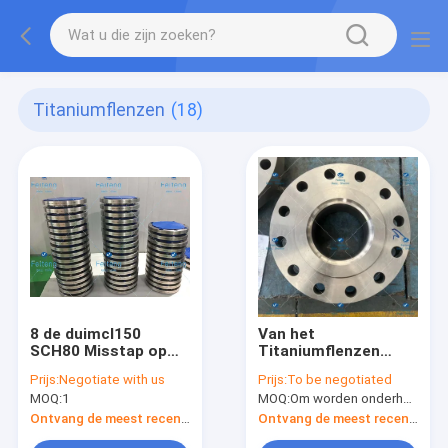
Titaniumflenzen
(18)
8 de duimcl150
Van het
SCH80 Misstap op
Titaniumflenzen
Vlakke Gezichtsflens
TA10 van de
Prijs:
Negotiate with us
Prijs:
To be negotiated
7,63 droeg de Hub
corrosieweerstand
MOQ:
1
MOQ:
Om worden onderhandeld
van L3.94 Tru
Structurele de
Luchtvaartindustrie
Ontvang de meest recente Prijs
Ontvang de meest recente Prijs