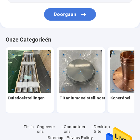
Het Broodje van de titaniumfolie
Doorgaan
Onze Categorieën
Buisdoelstellingen
Titaniumdoelstellingen
Koperdoel
Thuis
Ongeveer
Contacteer
Desktop
ons
ons
Site
Sitemap
Privacy Policy