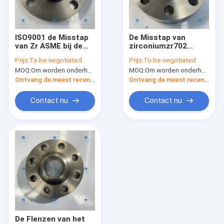
Fabrieksreis
Kwaliteitscontrole
ISO9001 de Misstap
De Misstap van
van Zr ASME bij de
zirconiumzr702
Contacteer ons
Flens van de Lashals
ASME Sb 493 op
Prijs:
To be negotiated
Prijs:
To be negotiated
het Sterke
Typeflens
MOQ:
Om worden onderhandeld
MOQ:
Om worden onderhandeld
Verzegelen
Verzoek om een Citaat
Ontvang de meest recente Prijs
Ontvang de meest recente Prijs
Contact nu
Contact nu
Buisdoelstellingen
Titaniumdoelstellingen
Koperdoel
Roestvrij staaldoelstellingen
Titaniumflenzen
De Flenzen van het