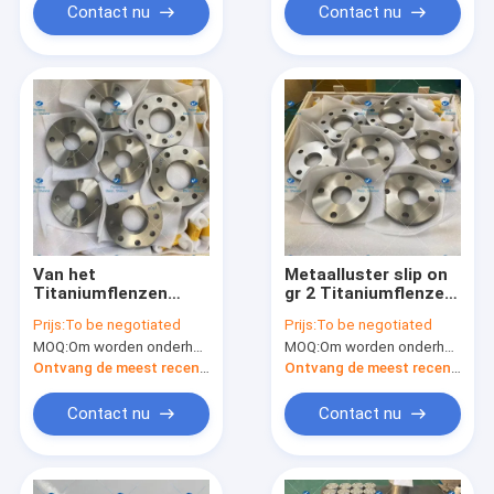
Contact nu
Contact nu
Van het
Metaalluster slip on
Titaniumflenzen
gr 2 Titaniumflenzen
Gr12 van de
het Sterke
Prijs:
To be negotiated
Prijs:
To be negotiated
luchtvaartindustrie
Verzegelen
MOQ:
Om worden onderhandeld
MOQ:
Om worden onderhandeld
Structurele de
Corrosieweerstand
Ontvang de meest recente Prijs
Ontvang de meest recente Prijs
Contact nu
Contact nu