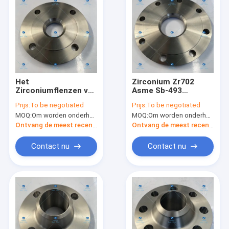
Het
Zirconium Zr702
Zirconiumflenzen van
Asme Sb-493
GJB9001C-2017
Misstap op Blinde
Prijs:
To be negotiated
Prijs:
To be negotiated
Zr702 voor
Flens Customed
MOQ:
Om worden onderhandeld
MOQ:
Om worden onderhandeld
Pijpleidingsbouw
Ontvang de meest recente Prijs
Ontvang de meest recente Prijs
Contact nu
Contact nu
Huis
Producten
Ongeveer ons