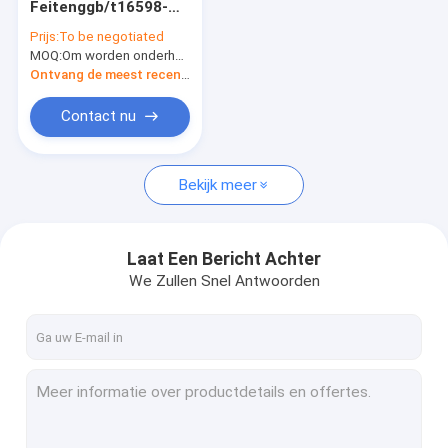
Feitenggb/t16598-
Titanium Naadloze Buizen
2013 ASTM B381
Prijs:
To be negotiated
Titanium
MOQ:
Titaniumbevestigingsmiddelen
Om worden onderhandeld
Ontvang de meest recente Prijs
De Delen van het douanetitanium
Contact nu
Titaniumringen
Bekijk meer
Titaniumbars
Titaniumschijven
Laat Een Bericht Achter
Titaniumafgietsels
We Zullen Snel Antwoorden
De Draad van de titaniumrol
Titaniumplaten
Verdampingskorrels