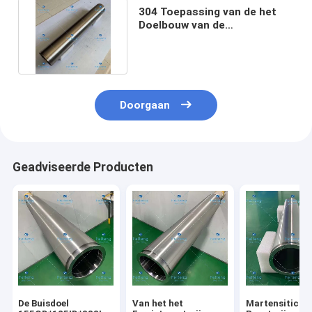
304 Toepassing van de het
Doelbouw van de
vacuümdeklaag de Naadloze
Buis
Doorgaan
Geadviseerde Producten
De Buisdoel
Van het het
Martensitic