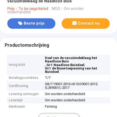
vacuümdeklaag de Naadloze Buis
Prijs：To be negotiated
MOQ：Om worden
onderhandeld
Beste prijs
Contact nu
Productomschrijving
Doel van de vacuümdeklaag het
Naadloze Buis
Hoog licht
,
,
Gr1 Naadloos Buisdoel
Gr1 de Bouwtoepassing van het
Buisdoel
Betalingscondities
T/T
GB/T19001-2016 idt ISO9001:2015;
Certificering
GJB9001C-2017
Levering vermogen
Om worden onderhandeld
Levertijd
Om worden onderhandeld
Merknaam
Feiteng