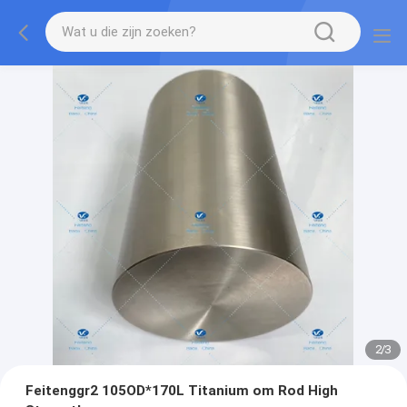
2
/
3
Feitenggr2 105OD*170L Titanium om Rod High