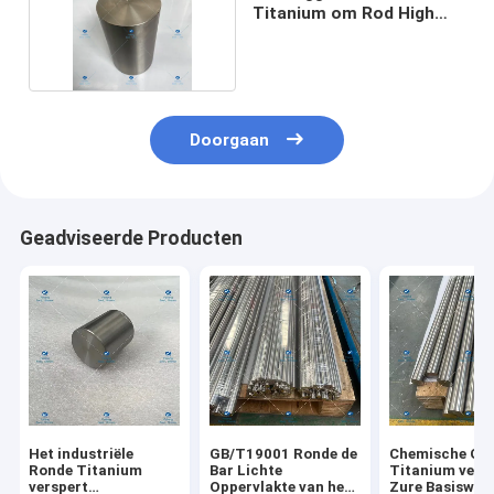
Titanium om Rod High
Strength
Doorgaan
Geadviseerde Producten
Het industriële
GB/T19001 Ronde de
Chemische Gr
Ronde Titanium
Bar Lichte
Titanium vers
verspert
Oppervlakte van het
Zure Basiswee