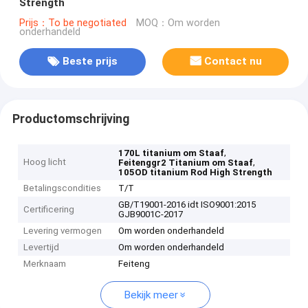
Strength
Prijs：To be negotiated
MOQ：Om worden
onderhandeld
Beste prijs
Contact nu
Productomschrijving
,
170L titanium om Staaf
Hoog licht
,
Feitenggr2 Titanium om Staaf
105OD titanium Rod High Strength
Betalingscondities
T/T
GB/T19001-2016 idt ISO9001:2015
Certificering
GJB9001C-2017
Levering vermogen
Om worden onderhandeld
Levertijd
Om worden onderhandeld
Merknaam
Feiteng
Bekijk meer