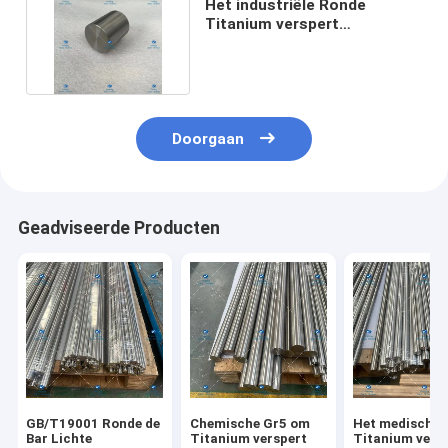
Het industriële Ronde
Titanium verspert
Corrosieweerstand TA2
φ44*51
Doorgaan
Geadviseerde Producten
GB/T19001 Ronde de
Chemische Gr5 om
Het medische 
Bar Lichte
Titanium verspert
Titanium vers