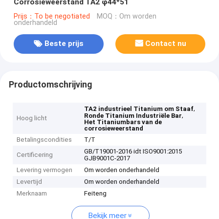
Corrosieweerstand TA2 φ44*51
Prijs：To be negotiated
MOQ：Om worden
onderhandeld
Beste prijs
Contact nu
Productomschrijving
,
TA2 industrieel Titanium om Staaf
,
Ronde Titanium Industriële Bar
Hoog licht
Het Titaniumbars van de
corrosieweerstand
Betalingscondities
T/T
GB/T19001-2016 idt ISO9001:2015
Certificering
GJB9001C-2017
Levering vermogen
Om worden onderhandeld
Levertijd
Om worden onderhandeld
Merknaam
Feiteng
Bekijk meer