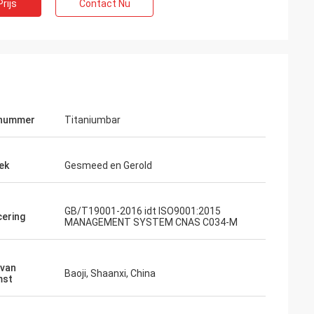
rijs
Contact Nu
nummer
Titaniumbar
ek
Gesmeed en Gerold
GB/T19001-2016 idt ISO9001:2015
cering
MANAGEMENT SYSTEM CNAS C034-M
 van
Baoji, Shaanxi, China
mst