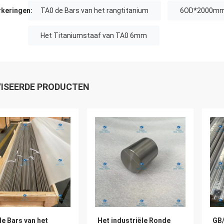
keringen:
TA0 de Bars van het rangtitanium
6OD*2000mm 
Het Titaniumstaaf van TA0 6mm
ISEERDE PRODUCTEN
e Bars van het
Het industriële Ronde
GB/