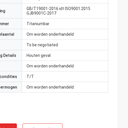
GB/T19001-2016 idt ISO9001:2015
ing
GJB9001C-2017
mmer
Titaniumbar
elaantal
Om worden onderhandeld
To be negotiated
g Details
Houten geval
Om worden onderhandeld
condities
T/T
 vermogen
Om worden onderhandeld