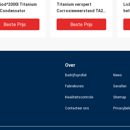
6od*2000l Titanium
Titanium verspert
Lic
 Condensator
Corrosieweerstand TA2
het
φ44*51
Hit
voo
Beste Prijs
Beste Prijs
Over
Bedrijfsprofiel
News
Fabrieksreis
Gevallen
Kwaliteitscontrole
Sitemap
medische Gr5-
Het lichte
ISO
Contacteer ons
Privacybel
ium verspert Anti
Kwaliteitstitanium
ho
osieve GJB9001C
verspert
Cor
hoge weerstand
Hittebestendigheid Gr5
Str