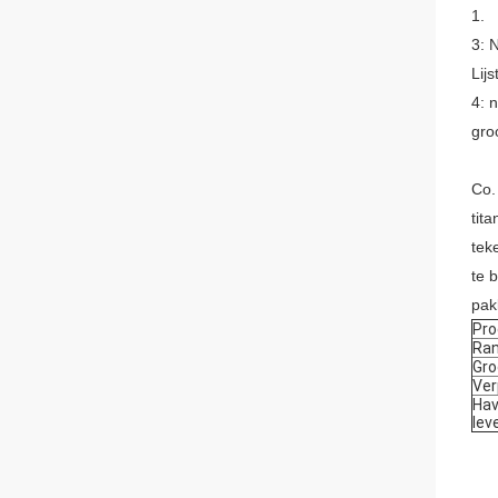
1.
3: 
Lij
4: 
groo
Co.
tit
tek
te 
pak
Pro
Ra
Gro
Ver
Hav
lev