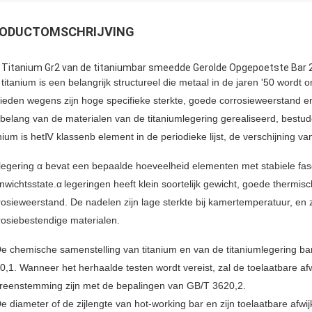
ODUCTOMSCHRIJVING
 Titanium Gr2 van de titaniumbar smeedde Gerolde Opgepoetste Bar 2 
 titanium is een belangrijk structureel die metaal in de jaren '50 wordt o
ieden wegens zijn hoge specifieke sterkte, goede corrosieweerstand e
 belang van de materialen van de titaniumlegering gerealiseerd, bestude
anium is hetⅣ klassenb element in de periodieke lijst, de verschijning v
legering α bevat een bepaalde hoeveelheid elementen met stabiele fase 
nwichtsstate.α
legeringen heeft klein soortelijk gewicht, goede thermis
rosieweerstand. De nadelen zijn lage sterkte bij kamertemperatuur, en z
rosiebestendige materialen.
De chemische samenstelling van titanium en van de titaniumlegering b
0,1. Wanneer het herhaalde testen wordt vereist, zal de toelaatbare af
reenstemming zijn met de bepalingen van GB/T 3620,2.
De diameter of de zijlengte van hot-working bar en zijn toelaatbare afwi