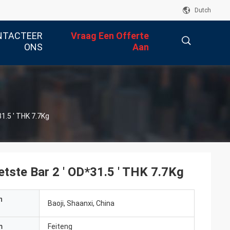
Dutch
NTACTEER
Vraag Een Offerte
ONS
Aan
描
1.5 ' THK 7.7Kg
述
tste Bar 2 ' OD*31.5 ' THK 7.7Kg
n
Baoji, Shaanxi, China
m
Feiteng