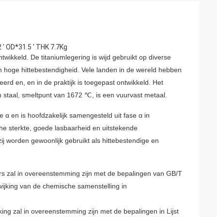
' OD*31.5 ' THK 7.7Kg
ntwikkeld. De titaniumlegering is wijd gebruikt op diverse
n hoge hittebestendigheid.
Vele landen in de wereld hebben
erd en, en in de praktijk is toegepast ontwikkeld.
Het
an staal, smeltpunt van 1672 ℃, is een vuurvast metaal.
α en is hoofdzakelijk samengesteld uit fase α in
che sterkte, goede lasbaarheid en uitstekende
ij worden gewoonlijk gebruikt als hittebestendige en
ars zal in overeenstemming zijn met de bepalingen van GB/T
wijking van de chemische samenstelling in
jking zal in overeenstemming zijn met de bepalingen in Lijst