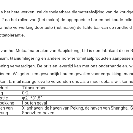
Na het hete werken, zal de toelaatbare diameterafwijking van de koudg
st 2 na het rollen van (het malen) de opgepoetste bar en het koude rolle
na hete verwerking door auto (het malen) de lichte bar van de rondheid z
ttetolerantie.
 van het Metaalmaterialen van Baojifeiteng, Ltd is een fabrikant die in
anium, titaniumlegering en andere non-ferrometaalproducten aanpassen.
ening vervaardigen. De prijs en levertijd kan met ons onderhandelen. wij
bieden. Wij gebruiken gewoonlijk houten gevallen voor verpakking, ma
ken. E-mail naar gelieve te verzenden ons als u meer details wilt kenn
duct
Titaniumbar
ng
Gr2
otte
φ2 ' *31.5“
pakking
Houten geval
en van
Xi'anhaven, de haven van Peking, de haven van Shanghai,
ering
Shenzhen-haven