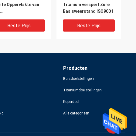
hte Oppervlakte van
Titanium verspert Zure
Basisweerstand ISO9001
tebestendigheidstitanium
r Uitlaathanger
Beste Prijs
Beste Prijs
Producten
Buisdoelstellingen
Titaniumdoelstellingen
Koperdoel
9001 Titanium met
De industriële Weerstand
eid
Alle categorieën
ge weerstand om Rod
van de de Barsgr5 Basis
rosion Resistance
van het
uctural Material
Smeedstuktitanium