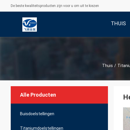
De beste kwaliteitsproducten zijn voor u om uit te kiezen
THUIS
Thuis
/
Titan
Alle Producten
He
Buisdoelstellingen
Titaniumdoelstellingen