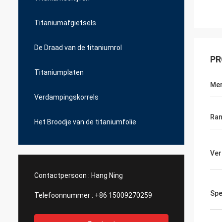
Titaniumafgietsels
De Draad van de titaniumrol
PR
Titaniumplaten
Me
Verdampingskorrels
Ra
Het Broodje van de titaniumfolie
Ver
Contactpersoon :
Hang Ning
Spe
Telefoonnummer :
+86 15009270259