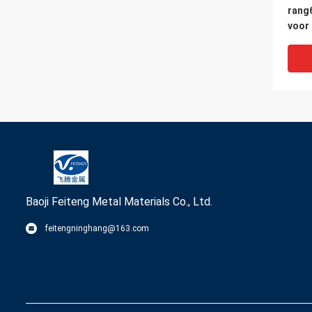
rang
voor
Baoji Feiteng Metal Materials Co., Ltd.
feitengninghang@163.com
Het 
Titan
Corr
Met 