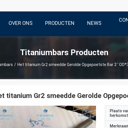
CO
OVER ONS
PRODUCTEN
NEWS
Titaniumbars Producten
iumbars
/
Het titanium Gr2 smeedde Gerolde Opgepoetste Bar 2 ' OD*3
t titanium Gr2 smeedde Gerolde Opgepoe
Plaats va
herkomst
Merknaa