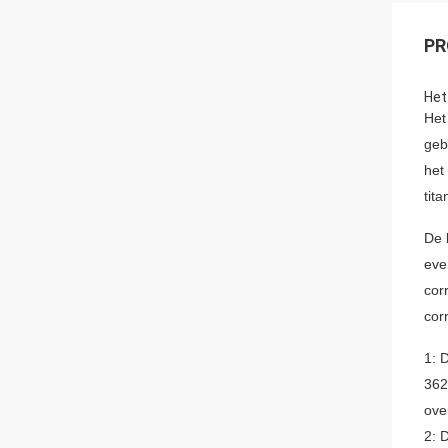
PR
Het
Het
geb
het
tit
De 
eve
cor
cor
1: 
362
ove
2: 