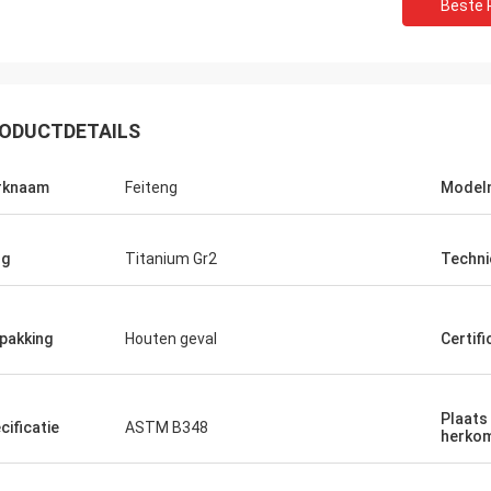
Beste P
ODUCTDETAILS
rknaam
Feiteng
Model
ng
Titanium Gr2
Techni
pakking
Houten geval
Certifi
Plaats
cificatie
ASTM B348
herko