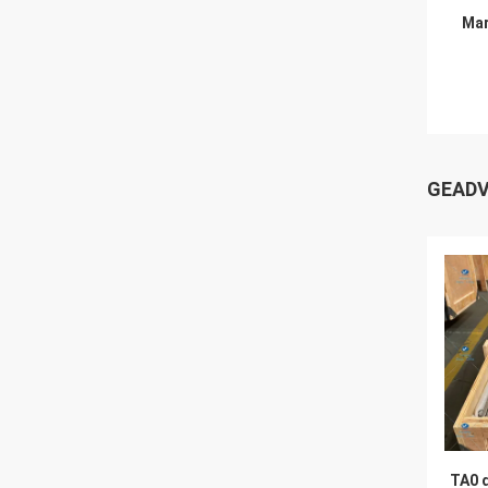
Mar
GEADV
TA0 d